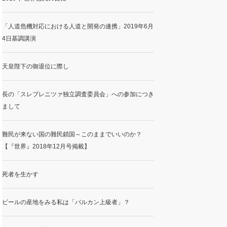
「人道危機対応における人道と開発の連携」2019年6月
4日基調講演
天皇陛下の御退位に際し
長の「スレブレニツァ独立調査委員会」への参加につき
まして
難民が来ない国の難民鎖国～このままでいいのか？
【『世界』2018年12月号掲載】
死者を生かす
ビールの産地をみる私は「バルカン上級者」？