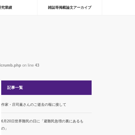
研究業績
雑誌等掲載論文アーカイブ
adcrumb.php
on line
43
記事一覧
作家・庄司薫さんのご逝去の報に接して
6月20日世界難民の日に「避難民急増の裏にあるも
の」