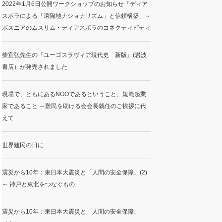
2022年1月6日公開ワークショップのお知らせ「ディア
スポラによる「遠隔地ナショナリズム」と信頼構築」～
ボスニアのムスリム・ディアスポラのコネクティビティ
柴宜弘先生の『ユーゴスラヴィア現代史 新版』(岩波
書店）が発売されました
現場で、ともにあるNGOであるということ、規範起業
家であること ～難民を助ける会会長就任のご挨拶に代
えて
世界難民の日に
震災から10年：東日本大震災と「人間の安全保障」(2)
～ 神戸と東北をつなぐもの
震災から10年：東日本大震災と「人間の安全保障」