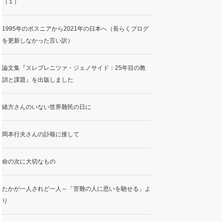
（１）
1995年のボスニアから2021年の日本へ（長らくブログ
を更新しなかった言い訳）
論文集『スレブレニツァ・ジェノサイド：25年目の教
訓と課題』を出版しました
緒方さんのいない世界難民の日に
岡本行夫さんの訃報に接して
命の次に大切なもの
たかが一人されど一人～「苦難の人に思いを馳せる」よ
り