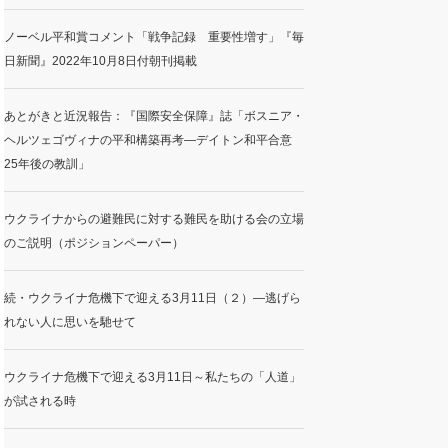
ノーベル平和賞コメント「戦争記録 重要性増す」『毎
日新聞』2022年10月8日付朝刊掲載
あとがきと近況報告：『国際安全保障』誌「ボスニア・
ヘルツェゴヴィナの平和構築再考―デイトン和平合意
25年後の教訓」
ウクライナからの避難民に対する難民を助ける会の立場
のご説明（ポジションペーパー）
続・ウクライナ危機下で迎える3月11日（２）―逃げら
れない人に思いを馳せて
ウクライナ危機下で迎える3月11日～私たちの「人道」
が試される時