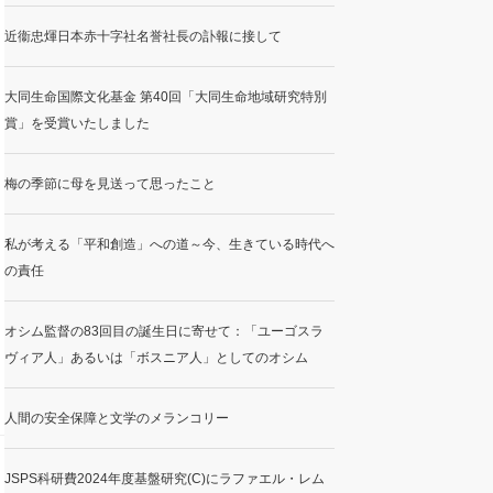
近衞忠煇日本赤十字社名誉社長の訃報に接して
大同生命国際文化基金 第40回「大同生命地域研究特別
賞」を受賞いたしました
梅の季節に母を見送って思ったこと
私が考える「平和創造」への道～今、生きている時代へ
の責任
オシム監督の83回目の誕生日に寄せて：「ユーゴスラ
ヴィア人」あるいは「ボスニア人」としてのオシム
人間の安全保障と文学のメランコリー
JSPS科研費2024年度基盤研究(C)にラファエル・レム