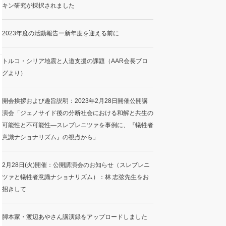
キン研究が採択されました
2023年度の活動報告ー新年度を迎える前に
トルコ・シリア地震と人道支援の課題（AAR会長ブロ
グより）
開会挨拶および趣旨説明：2023年2月28日開催公開講
演会「ジェノサイド後の分断社会における和解と共生の
可能性と不可能性―スレブレニツァを事例に、『犠牲者
意識ナショナリズム』の視点から」
2月28日(火)開催：公開講演会のお知らせ（スレブレニ
ツァと犠牲者意識ナショナリズム）：林 志弦先生をお
招きして
脚本家・渡辺あやさん講演録をアップロードしました