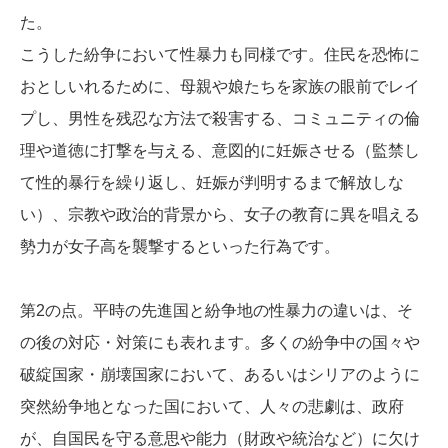
た。
こうした紛争において性暴力も同様です。住民を恐怖に
おとしいれるために、母親や娘たちを家族の眼前でレイ
プし、男性を残忍な方法で殺害する、コミュニティの倫
理や道徳に打撃を与える、意図的に妊娠させる（監禁し
て性的暴行を繰り返し、妊娠が判明するまで解放しな
い）、宗教や政治的背景から、女子の教育に異を唱える
勢力が女子高を襲撃するといった行為です。
第2の点。平時の先進国と紛争地の性暴力の違いは、そ
の後の対応・対策にも表れます。多くの紛争中の国々や
破綻国家・崩壊国家において、あるいはシリアのように
突然紛争地となった国において、人々の悲劇は、政府
が、自国民を守る意思や能力（財政や統治など）に欠け