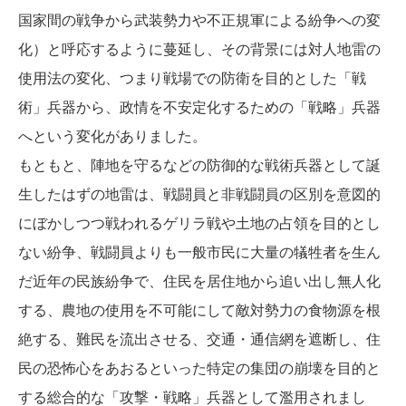
国家間の戦争から武装勢力や不正規軍による紛争への変
化）と呼応するように蔓延し、その背景には対人地雷の
使用法の変化、つまり戦場での防衛を目的とした「戦
術」兵器から、政情を不安定化するための「戦略」兵器
へという変化がありました。
もともと、陣地を守るなどの防御的な戦術兵器として誕
生したはずの地雷は、戦闘員と非戦闘員の区別を意図的
にぼかしつつ戦われるゲリラ戦や土地の占領を目的とし
ない紛争、戦闘員よりも一般市民に大量の犠牲者を生ん
だ近年の民族紛争で、住民を居住地から追い出し無人化
する、農地の使用を不可能にして敵対勢力の食物源を根
絶する、難民を流出させる、交通・通信網を遮断し、住
民の恐怖心をあおるといった特定の集団の崩壊を目的と
する総合的な「攻撃・戦略」兵器として濫用されまし