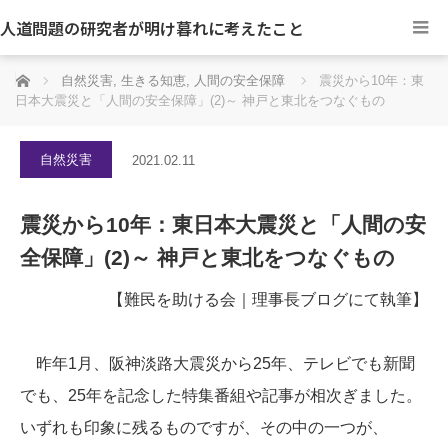
人道問題の研究者が明け暮れに考えたこと
ホーム
自然災害
,
生きる知恵
,
人間の安全保障
震災から10年：東
日本大震災と「人間の安全保障」(2)～ 神戸と東北をつなぐもの
自然災害
2021.02.11
震災から10年：東日本大震災と「人間の安
全保障」(2)～ 神戸と東北をつなぐもの
【難民を助ける会｜理事長ブログにて執筆】
昨年1月、阪神淡路大震災から25年、テレビでも新聞
でも、25年を記念した特集番組や記事が相次ぎました。
いずれも印象に残るものですが、その中の一つが、